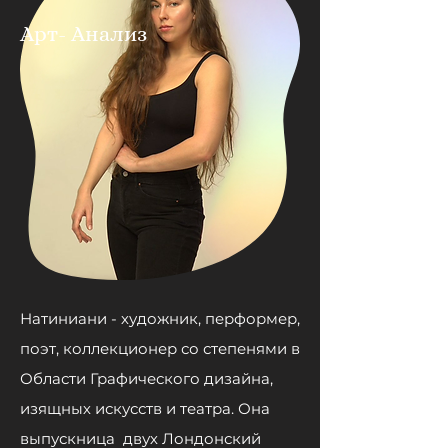
Арт- Анализ
Натиниани - художник, перформер,
поэт, коллекционер со степенями в
Области Графического дизайна,
изящных искусств и театра. Она
выпускница
двух Лондонский