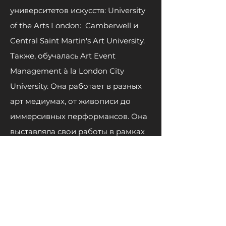
университетов искусств: University
of the Arts London:
Camberwell и
Central Saint Martin's Art University.
Также, обучалась Art Event
Management à la London City
University. Она работает в разных
арт медиумах, от живописи до
иммерсивных перформансов. Она
выставляла свои работы в рамках
Фестиваля Технологий
и Искусств
«virtuel / réel» в Лондоне,
курированного Ugly Duck,
работала и выступала в театре
rabbithole Théâtre Афинах,
работала в театре Angel Theatre в